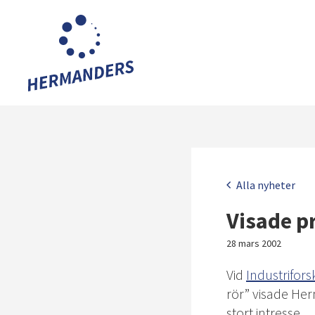
Hoppa
till
huvudinnehållet
Meny
Alla nyheter
Visade p
28 mars 2002
Vid
Industrifor
rör” visade He
stort intresse.