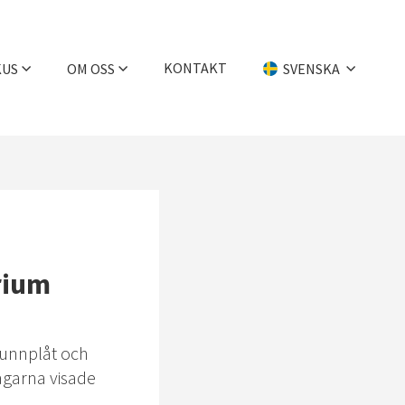
KONTAKT
KUS
OM OSS
SVENSKA
Företaget
English
Historia
Deutsch
Medarbetare
Jobba hos oss
rium
unnplåt och
agarna visade