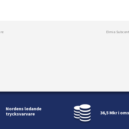
are
Elmia Subcont
Nordens ledande
36,5 Mkr i om
trycksvarvare