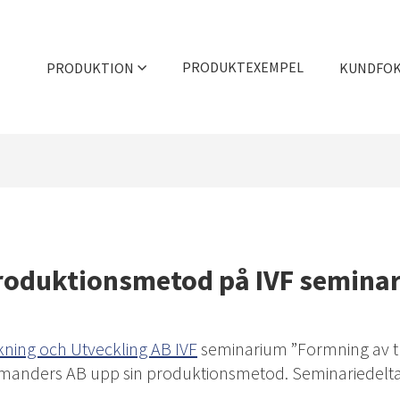
PRODUKTEXEMPEL
PRODUKTION
KUNDFO
Trycksvarvning
Våra styrkor
Djupdragning
Showroom
Hydromekanisk formning
Rådgivning
Maskinpark & kapacitet
Efterbehandlingar
roduktionsmetod på IVF semina
Filmer
Verktygslager
Kvalitetscertifiering
skning och Utveckling AB IVF
seminarium ”Formning av t
rmanders AB upp sin produktionsmetod. Seminariedelt