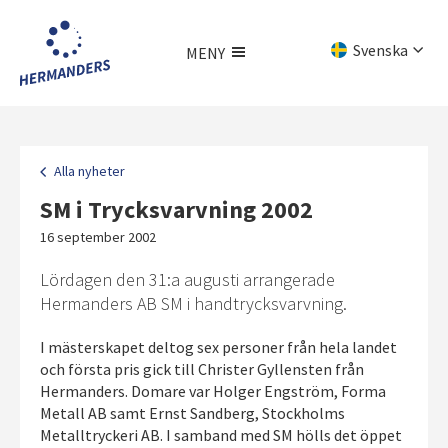
Hoppa
till
Svenska
MENY
huvudinnehållet
English
Meny
Deutsch
Alla nyheter
SM i Trycksvarvning 2002
16 september 2002
Lördagen den 31:a augusti arrangerade
Hermanders AB SM i handtrycksvarvning.
I mästerskapet deltog sex personer från hela landet
och första pris gick till Christer Gyllensten från
Hermanders. Domare var Holger Engström, Forma
Metall AB samt Ernst Sandberg, Stockholms
Metalltryckeri AB. I samband med SM hölls det öppet