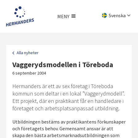
Hoppa
till
Svenska
MENY
huvudinnehållet
English
Meny
Deutsch
Alla nyheter
Vaggerydsmodellen i Töreboda
6 september 2004
Hermanders är ett av sex företag i Töreboda
kommun som deltar i en lokal ”Vaggerydmodell”.
Ett projekt, där en praktikant får en handledare i
företaget och arbetsplatsanpassad utbildning.
Utbildningen bestäms av praktikantens förkunskaper
och företagets behov. Gemensamt ansvar är att
skapa den bästa arbetsmarknadsutbildningen som