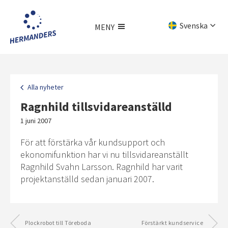
Hoppa
till
Svenska
MENY
huvudinnehållet
English
Meny
Deutsch
Alla nyheter
Ragnhild tillsvidareanställd
1 juni 2007
För att förstärka vår kundsupport och
ekonomifunktion har vi nu tillsvidareanställt
Ragnhild Svahn Larsson. Ragnhild har varit
projektanställd sedan januari 2007.
Plockrobot till Töreboda
Förstärkt kundservice