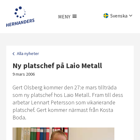
Hoppa
till
Svenska
MENY
huvudinnehållet
English
Meny
Deutsch
Alla nyheter
Ny platschef på Laio Metall
9 mars 2006
Gert Olsberg kommer den 27:e mars tillträda
som ny platschef hos Laio Metall. Fram till dess
arbetar Lennart Petersson som vikarierande
platschef. Gert kommer närmast från Kosta
Boda.