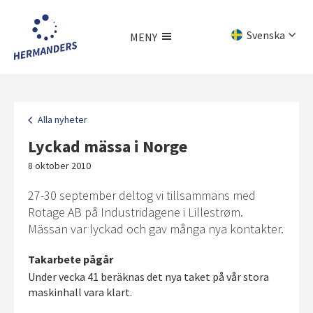
Hoppa
till
Svenska
MENY
huvudinnehållet
English
Meny
Deutsch
Alla nyheter
Lyckad mässa i Norge
8 oktober 2010
27-30 september deltog vi tillsammans med
Rotage AB på Industridagene i Lillestrøm.
Mässan var lyckad och gav många nya kontakter.
Takarbete pågår
Under vecka 41 beräknas det nya taket på vår stora
maskinhall vara klart.