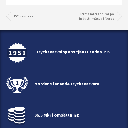
Hermanders deltar på
ISO revision
industrimässa i Norge
I trycksvarvningens tjänst sedan 1951
Nordens ledande trycksvarvare
36,5 Mkr i omsättning