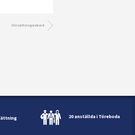
Omsättningsrekord
20 anställda i Töreboda
sättning