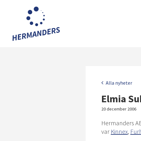
Hoppa
till
huvudinnehållet
Meny
Alla nyheter
Elmia Su
20 december 2006
Hermanders AB 
var
Kinnex
,
Furh