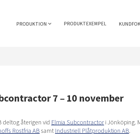
PRODUKTEXEMPEL
PRODUKTION
KUNDFO
Trycksvarvning
Våra styrkor
Djupdragning
Showroom
Hydromekanisk formning
Rådgivning
Maskinpark & kapacitet
Efterbehandlingar
bcontractor 7 – 10 november
Filmer
Verktygslager
Kvalitetscertifiering
deltog återigen vid
Elmia Subcontractor
i Jönköping. 
offs Rostfria AB
samt
Industriell Plåtproduktion AB
.