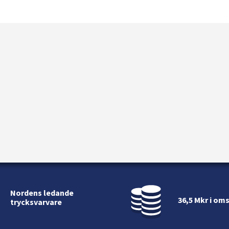
Nordens ledande
36,5 Mkr i om
trycksvarvare