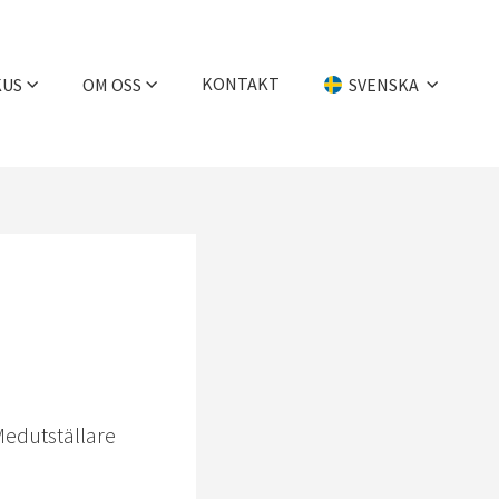
KONTAKT
KUS
OM OSS
SVENSKA
Företaget
English
Historia
Deutsch
Medarbetare
Jobba hos oss
Medutställare