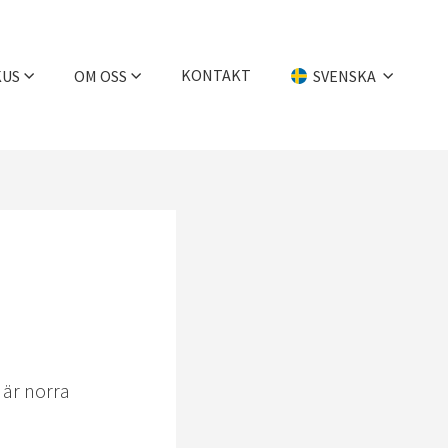
KONTAKT
KUS
OM OSS
SVENSKA
Företaget
English
Historia
Deutsch
Medarbetare
Jobba hos oss
 är norra