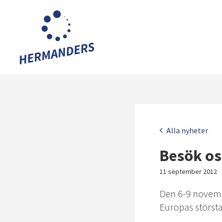
Hoppa
till
huvudinnehållet
Meny
Alla nyheter
Besök os
11 september 2012
Den 6-9 novemb
Europas störst