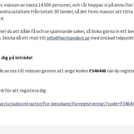
s mässan av nästa 14 500 personer, och i år hoppas vi på ännu fler
dra uställare från totalt 30 länder, så det finns massor att titt
a.
er du att både få och se spännande saker, så boka gärna in ett b
 Skicka då ett mail till
info@hermanders.se
med önskad tidpunkt
a dig på inträde!
äde av oss till mässan genom att ange koden
F346448
när du registe
k för att registera dig:
se/sv/subcontractor/For-besokare/Forregistrering/?code=F3464