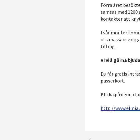
Förra året besökte
samsas med 1200 an
kontakter att knyt
I vår monter komm
oss mässansvariga.
till dig.
Vi vill gärna bjud
Du får gratis intr
passerkort.
Klicka på denna län
http://www.elmia.