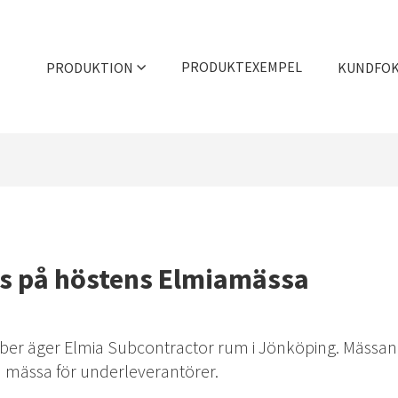
PRODUKTEXEMPEL
PRODUKTION
KUNDFO
Trycksvarvning
Våra styrkor
Djupdragning
Showroom
Hydromekanisk formning
Rådgivning
Maskinpark & kapacitet
Efterbehandlingar
s på höstens Elmiamässa
Filmer
Verktygslager
Kvalitetscertifiering
er äger Elmia Subcontractor rum i Jönköping. Mässan
a mässa för underleverantörer.